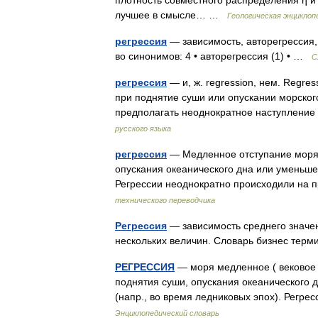
плотность совместного распределения η и ξ
лучшее в смысле… …
Геологическая энциклоп
регрессия
— зависимость, авторегрессия,
во синонимов: 4 • авторегрессия (1) • …
С
регрессия
— и, ж. regression, нем. Regres
при поднятие суши или опускании морског
предполагать неоднократное наступлени
русского языка
регрессия
— Медленное отступание моря 
опускания океанического дна или уменьш
Регрессии неоднократно происходили на 
технического переводчика
Регрессия
— зависимость среднего значен
нескольких величин. Словарь бизнес тер
РЕГРЕССИЯ
— моря медленное ( вековое 
поднятия суши, опускания океанического 
(напр., во время ледниковых эпох). Рег
Энциклопедический словарь