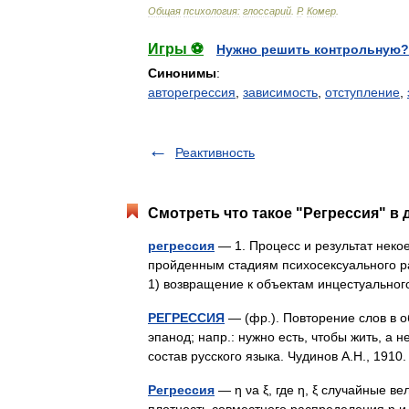
Общая
психология:
глоссарий
.
Р
.
Комер
.
Игры ⚽
Нужно решить контрольную?
Синонимы
:
авторегрессия
,
зависимость
,
отступление
,
Реактивность
Смотреть что такое "Регрессия" в 
регрессия
— 1. Процесс и результат неко
пройденным стадиям психосексуального ра
1) возвращение к объектам инцестуально
РЕГРЕССИЯ
— (фр.). Повторение слов в о
эпанод; напр.: нужно есть, чтобы жить, а 
состав русского языка. Чудинов А.Н., 191
Регрессия
— η νа ξ, где η, ξ случайные ве