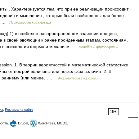
ы . Характеризуется тем, что при ее реализации происходит
едения и мышления , которые были свойственны для более
ия …
Психологический словарь
азад) 1) в наиболее распространенном значении процесс,
а в своей эволюции к ранее пройденным этапам, состояниям,
) в психологии форма и механизм …
Новейший философский
ession. 1. В теории вероятностей и математической статистике
ины от нек рой величины или нескольких величин. 2. В
ее раннему (или менее… …
Энциклопедия социологии
ка
,
Реклама на сайте
18+
omla,
Drupal,
WordPress, MODx.