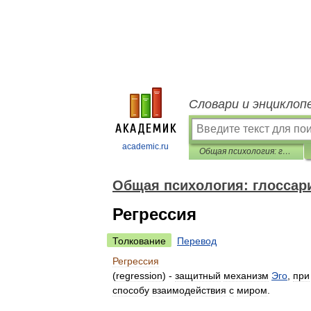
Словари и энциклоп
academic.ru
Общая психология: глоссарий
Общая психология: глоссар
Регрессия
Толкование
Перевод
Регрессия
(
regression
) -
защитный
механизм
Эго
,
при
способу
взаимодействия
с
миром
.