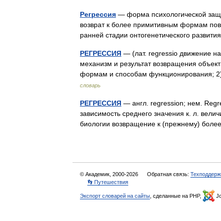
Регрессия
— форма психологической защит
возврат к более примитивным формам пов
ранней стадии онтогенетического развит
РЕГРЕССИЯ
— (лат. regressio движение н
механизм и результат возвращения объект
формам и способам функционирования; 2
словарь
РЕГРЕССИЯ
— англ. regression; нем. Regr
зависимость среднего значения к. л. велич
биологии возвращение к (прежнему) бол
© Академик, 2000-2026
Обратная связь:
Техподдерж
👣 Путешествия
Экспорт словарей на сайты
, сделанные на PHP,
Jo