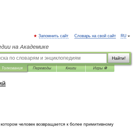
Запомнить сайт
Словарь на свой сайт
RU
едии на Академике
Найти!
Толкования
Переводы
Книги
Игры ⚽
ий
котором
человек
возвращается
к
более
примитивному