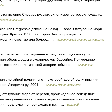
. Если среди всех функций g(ξ) найдется такая, которая дает
едия
 отступление Словарь русских синонимов. регрессия сущ., кол
ловарь синонимов
sion <лат. regressio движение назад. 1. геол. Отступание моря
о дна. Крысин 1998. В истории Земли приходится
е моря и покрытие или более… …
Исторический словарь галлицизмов
от берегов, происходящее вследствие поднятия суши,
ения объема воды в океаническом бассейне. Примечание
протяжении геологической истории, обычно …
Справочник
ия случайной величины от некоторой другой величины или
минов. Академик.ру. 2001 …
Словарь бизнес-терминов
) отступание моря от берегов, происходящее вследствие
дна или уменьшения объема воды в океаническом бассейне
рессии неоднократно происходили на… …
Большой