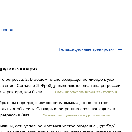
эпанод
Релаксационные тренировки
других словарях:
его регресса. 2. В общем плане возвращение либидо к уже
звития. Согласно З. Фрейду, выделяются два типа регрессии:
го характера, кои были… …
Большая психологическая энциклопедия
братном порядке, с изменением смысла, то же, что греч.
не жить, чтобы есть. Словарь иностранных слов, вошедших в
0. регрессия (лат.… …
Словарь иностранных слов русского языка
личины, есть условное математическое ожидание , где f(x,y)